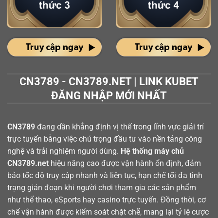
CN3789 - CN3789.NET | LINK KUBET
ĐĂNG NHẬP MỚI NHẤT
CN3789
đang dần khẳng định vị thế trong lĩnh vực giải trí
trực tuyến bằng việc chú trọng đầu tư vào nền tảng công
nghệ và trải nghiệm người dùng.
Hệ thống máy chủ
CN3789.net
hiệu năng cao được vận hành ổn định, đảm
bảo tốc độ truy cập nhanh và liên tục, hạn chế tối đa tình
trạng gián đoạn khi người chơi tham gia các sản phẩm
như thể thao, eSports hay casino trực tuyến. Đồng thời, cơ
chế vận hành được kiểm soát chặt chẽ, mang lại tỷ lệ cược