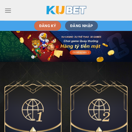
Bỏ
qua
nội
dung
ĐĂNG KÝ
ĐĂNG NHẬP