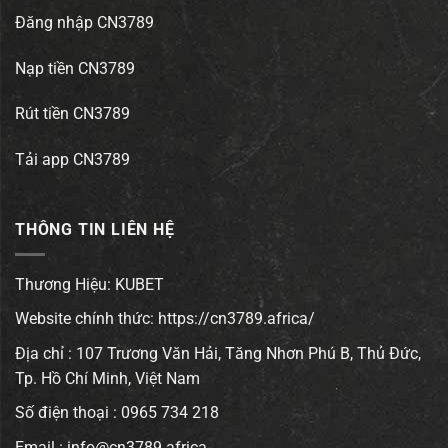
Đăng nhập CN3789
Nạp tiền CN3789
Rút tiền CN3789
Tải app CN3789
THÔNG TIN LIÊN HỆ
Thương Hiệu: KUBET
Website chính thức:
https://cn3789.africa/
Địa chỉ : 107 Trương Văn Hải, Tăng Nhơn Phú B, Thủ Đức,
Tp. Hồ Chí Minh, Việt Nam
Số điện thoại : 0965 734 218
Email :
info@cn3789.africa