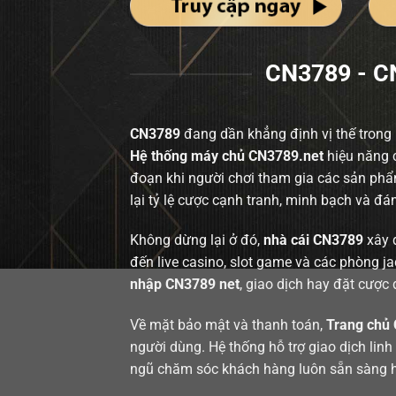
CN3789 - C
CN3789
đang dần khẳng định vị thế trong l
Hệ thống máy chủ CN3789.net
hiệu năng c
đoạn khi người chơi tham gia các sản phẩm
lại tỷ lệ cược cạnh tranh, minh bạch và đán
Không dừng lại ở đó,
nhà cái CN3789
xây d
đến live casino, slot game và các phòng ja
nhập CN3789 net
, giao dịch hay đặt cược
Về mặt bảo mật và thanh toán,
Trang chủ
người dùng. Hệ thống hỗ trợ giao dịch linh
ngũ chăm sóc khách hàng luôn sẵn sàng hỗ