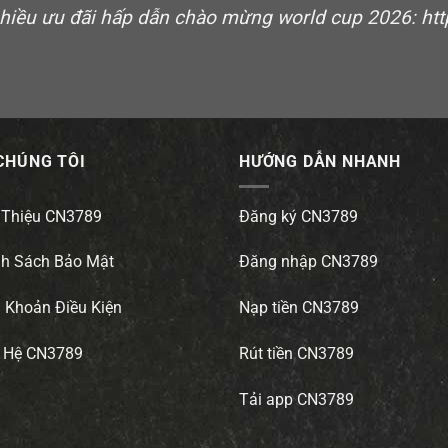
hiều ưu đãi hấp dẫn chào mừng world cup 2026:
htt
CHÚNG TÔI
HƯỚNG DẪN NHANH
i Thiệu CN3789
Đăng ký CN3789
nh Sách Bảo Mật
Đăng nhập CN3789
 Khoản Điều Kiện
Nạp tiền CN3789
n Hệ CN3789
Rút tiền CN3789
Tải app CN3789