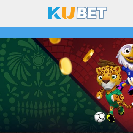
Bỏ
qua
nội
dung