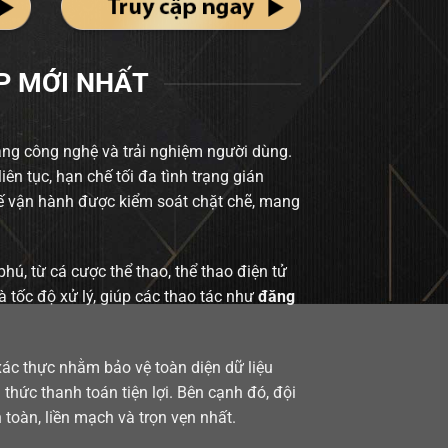
ẬP MỚI NHẤT
tảng công nghệ và trải nghiệm người dùng.
n tục, hạn chế tối đa tình trạng gián
hế vận hành được kiểm soát chặt chẽ, mang
hú, từ cá cược thể thao, thể thao điện tử
à tốc độ xử lý, giúp các thao tác như
đăng
ác thực nhằm bảo vệ toàn diện dữ liệu
thức thanh toán tiện lợi. Bên cạnh đó, đội
oàn, liền mạch và trọn vẹn nhất.