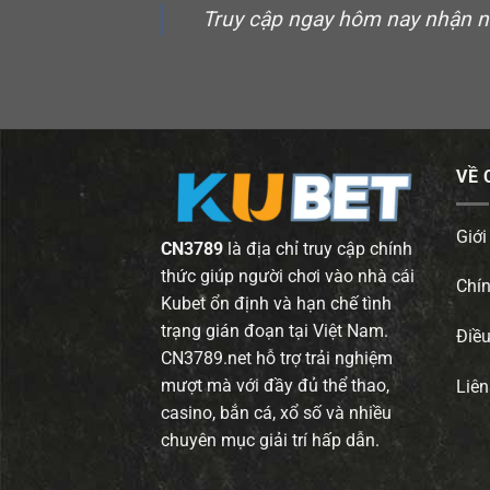
Truy cập ngay hôm nay nhận n
VỀ 
Giớ
CN3789
là địa chỉ truy cập chính
thức giúp người chơi vào nhà cái
Chí
Kubet ổn định và hạn chế tình
trạng gián đoạn tại Việt Nam.
Điều
CN3789.net hỗ trợ trải nghiệm
mượt mà với đầy đủ thể thao,
Liê
casino, bắn cá, xổ số và nhiều
chuyên mục giải trí hấp dẫn.