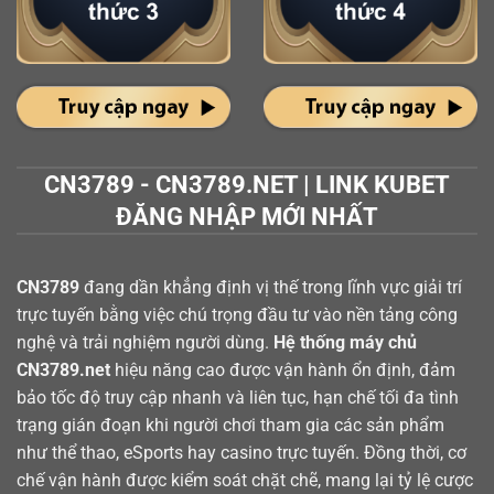
CN3789 - CN3789.NET | LINK KUBET
ĐĂNG NHẬP MỚI NHẤT
CN3789
đang dần khẳng định vị thế trong lĩnh vực giải trí
trực tuyến bằng việc chú trọng đầu tư vào nền tảng công
nghệ và trải nghiệm người dùng.
Hệ thống máy chủ
CN3789.net
hiệu năng cao được vận hành ổn định, đảm
bảo tốc độ truy cập nhanh và liên tục, hạn chế tối đa tình
trạng gián đoạn khi người chơi tham gia các sản phẩm
như thể thao, eSports hay casino trực tuyến. Đồng thời, cơ
chế vận hành được kiểm soát chặt chẽ, mang lại tỷ lệ cược