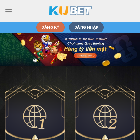
Bỏ
qua
nội
dung
ĐĂNG KÝ
ĐĂNG NHẬP