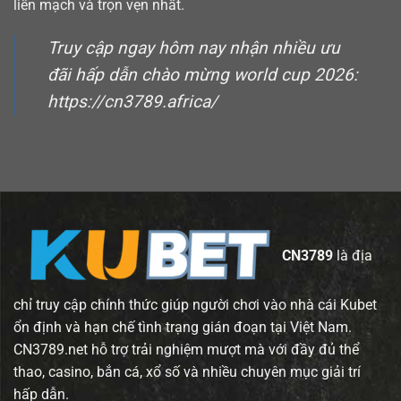
liền mạch và trọn vẹn nhất.
Truy cập ngay hôm nay nhận nhiều ưu
đãi hấp dẫn chào mừng world cup 2026:
https://cn3789.africa/
CN3789
là địa
chỉ truy cập chính thức giúp người chơi vào nhà cái Kubet
ổn định và hạn chế tình trạng gián đoạn tại Việt Nam.
CN3789.net hỗ trợ trải nghiệm mượt mà với đầy đủ thể
thao, casino, bắn cá, xổ số và nhiều chuyên mục giải trí
hấp dẫn.